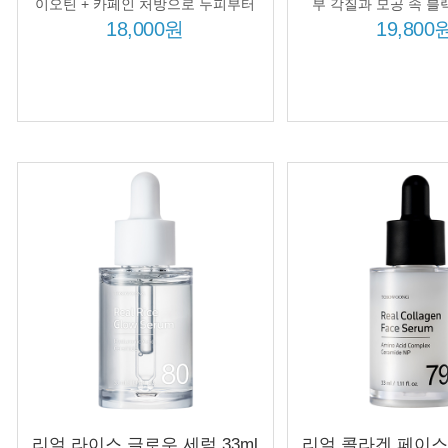
효과
개선 흑미수 75719
이오틴 + 카페인 처방으로 두피부터
부 각질과 모공 속 블
뿌리, 머릿결까지 케어 강화!
18,000원
19,800
리얼 라이스 글로우 세럼 33ml
리얼 콜라겐 페이스 