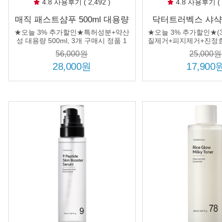
4.8 사용후기 ( 2,492 )
4.8 사용후기 ( 1
매직 패스트샴푸 500ml 대용량
닥터트러벡스 샤샥
약산성 FAST 샴푸
얼굴 각질제거 필링
★오늘 3% 추가할인★특허성분+약산
★오늘 3% 추가할인★(3
실산 BHA 바하 
성 대용량 500ml, 3개 구매시 정품 1
질제거+피지제거+진정효
개 추가 증정
56,000원
25,000원
28,000원
17,900