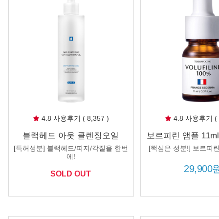
4.8 사용후기 ( 8,357 )
4.8 사용후기 ( 3
블랙헤드 아웃 클렌징오일
보르피린 앰플 11ml
150ml 피지 블랙헤드 녹이는 오
스 세더마 보르피린
[특허성분] 블랙헤드/피지/각질을 한번
[핵심은 성분!] 보르피린
일 화이트헤드제거 호호바씨오
에!
일
29,900
SOLD OUT