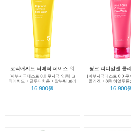
코직애씨드 터메릭 페이스 워
핑크 피디알엔 콜
시 100ml 코직애씨드 1,000ppm
워시 100ml 7종 
[피부자극테스트 0.0 무자극 인증] 코
[피부자극테스트 0.0 무
울금뿌리수 50,078ppm 모공 딥
스 8종 히알루론산
직애씨드 + 글루타치온 + 알부틴 브라
콜라겐 + 8종 히알루론산
이트닝 처방!
마이드 처방
클렌징 피부톤케어
징 탄력 
16,900원
16,900