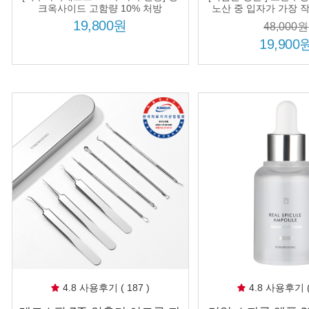
붉은 피부 장벽 케어
약산성 단백질 
크옥사이드 고함량 10% 처방
노산 중 입자가 가장 
15,000ppm 
19,800원
48,000원
19,900
4.8 사용후기 ( 187 )
4.8 사용후기 ( 