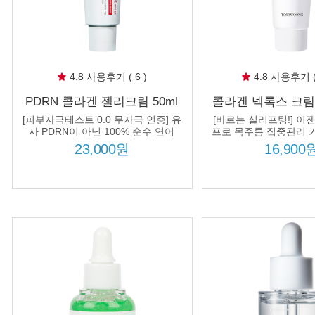
4.8 사용후기 ( 6 )
4.8 사용후기 ( 
PDRN 콜라겐 젤리크림 50ml
콜라겐 넥톡스 크림 
100% 순수 연어 DNA PDRN
름개선 탄력 리프
[피부자극테스트 0.0 무자극 인증] 유
[바르는 실리프팅!] 이
5000ppm
사 PDRN이 아닌 100% 순수 연어
프로 목주름 집중관리 가
PDRN + 7종 콜라겐 컴플렉스 처방!
시 정품 1개 추가
23,000원
16,900