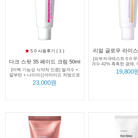
리얼 글로우 라이스 
5.0 사용후기 ( 1 )
쌀겨수 42% 미백 
[피부자극테스트 0.0 무
다크 스팟 35 페이드 크림 50ml
부장벽 수분크림 420
겨수 42% 촉촉한 광채,
미백 집중 케어 피부톤 착색된
2중 기능성으로 피부
[미백 기능성 식약처 인증] 쌀겨수 +
처방
19,800
피부 개선
알부틴 + 나이아신아마이드 처방으로
피부톤을 밝고 균일하게!
23,000원