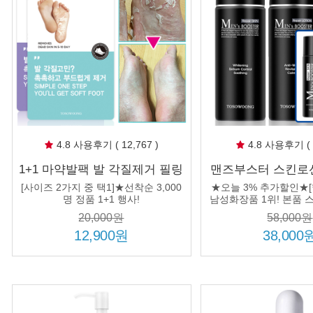
4.8 사용후기 ( 12,767 )
4.8 사용후기 ( 8
1+1 마약발팩 발 각질제거 필링
맨즈부스터 스킨로션
풋마스크 뒤꿈치 발바닥 굳은
세트+여행용 2
[사이즈 2가지 중 택1]★선착순 3,000
★오늘 3% 추가할인★[
살 갈라짐 연화제 발케어
명 정품 1+1 행사!
남성화장품 1위! 본품 스
품 로션 150ml+여행용 
20,000원
58,000원
행용 로션 30m
12,900원
38,000