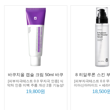
바쿠치올 캡슐 크림 50ml 바쿠
8 히알루론 스킨 
치올 5000ppm 12종 펩타이드
150ml 8종 히알
[피부자극테스트 0.0 무자극 인증] 식
[피부자극테스트 0.0 무
콤플렉스 3종 세라마이드 주름
스 수분 보습 미
약처 인증 미백 주름 개선 2중 기능성!
이아신아마이드 + 세라
놀 처방!
미백
19,800원
18,500