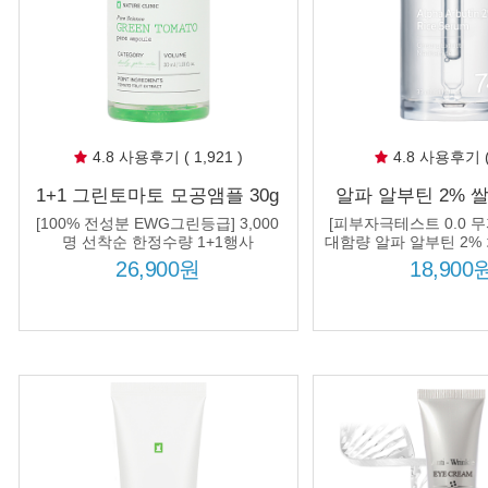
4.8 사용후기 ( 1,921 )
4.8 사용후기 ( 
1+1 그린토마토 모공앰플 30g
알파 알부틴 2% 
모공수축 가로 세로 Y자 포어
33ml 쌀뜨물 74%
[100% 전성분 EWG그린등급] 3,000
[피부자극테스트 0.0 무
타이트닝
소침착 흔적 케어 
명 선착순 한정수량 1+1행사
대함량 알파 알부틴 2% 
74%, 피부를 투명하고
효과
26,900원
18,900