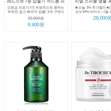
레드스팟 7종 압출기 여드름 피
리얼 스피큘 앰플 3
지 뾰루지 블랙헤드 화이트헤
3만샷 문제성피부 
[1등급 의료기기!] 위생적으로 원하는
★오늘 3% 추가할인★[
드 제거 압출 핀셋
백 주름 
부위만 쉽고 빠르게 압출! 3개 구매시
순도99% 바이오 니들 3
1개 추가증정
매시 정품 1개 추
28,000
20,000원
9,900원