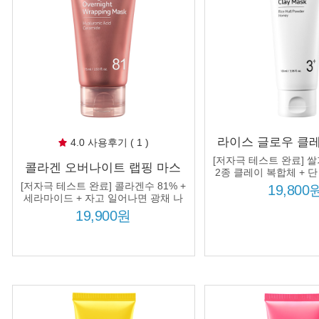
라이스 글로우 클
4.0 사용후기 ( 1 )
100ml 쌀겨추출물
[저자극 테스트 완료] 쌀
콜라겐 오버나이트 랩핑 마스
공 광채 보습 탄력
2종 클레이 복합체 + 단
크 75ml 콜라겐수 81% 8종 히
끈한 광채 피
[저자극 테스트 완료] 콜라겐수 81% +
19,800
알루론산 수분 광채 탄력
세라마이드 + 자고 일어나면 광채 나
는 피부!
19,900원