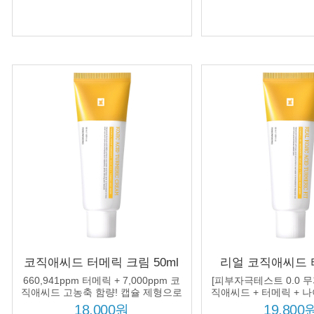
코직애씨드 터메릭 크림 50ml
리얼 코직애씨드 
미백 집중 케어 고농축 유효 성
50ml 미백 주름 
660,941ppm 터메릭 + 7,000ppm 코
[피부자극테스트 0.0 무
분 함유
어 크림
직애씨드 고농축 함량! 캡슐 제형으로
직애씨드 + 터메릭 +
피부 깊숙이 흡수, 환하고 고른 피부
드 처방, 잡티 없는 환
18,000원
19,800