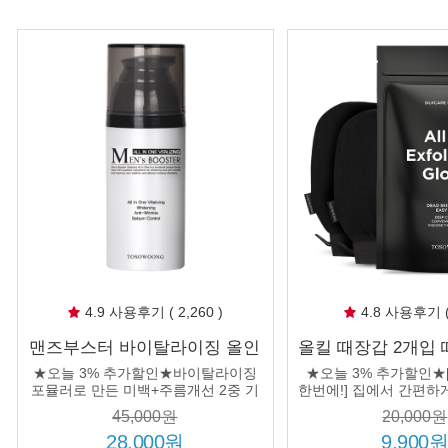
4.9 사용후기 ( 2,260 )
4.8 사용후기 ( 
맨즈부스터 바이탈라이징 올인
올킬 때장갑 2개입
원(스킨+로션+에센스를 하나로
얼굴 팔 다리 
★오늘 3% 추가할인★바이탈라이징
★오늘 3% 추가할인★
간편하게)
포뮬러로 만든 미백+주름개선 2중 기
한번에!] 집에서 간편하
능성 올인원
결 완성! 3개 구매시 정
45,000원
20,000원
정!
28,000원
9,900