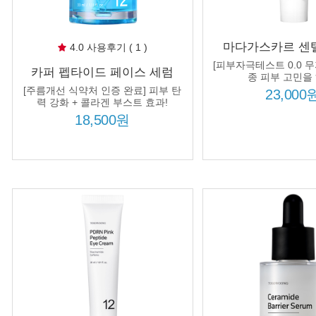
마다가스카르 센
4.0 사용후기 ( 1 )
50ml 병풀잎수 70
[피부자극테스트 0.0 무
카퍼 펩타이드 페이스 세럼
케어
종 피부 고민을 
33ml 주름 피부 탄력 집중 케어
[주름개선 식약처 인증 완료] 피부 탄
23,000
고함량 99% 순도 카퍼 펩타이
력 강화 + 콜라겐 부스트 효과!
드 함유
18,500원