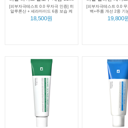
피부톤 케어 보습 영양 쌀겨수
탄력 피부결 집중 케
[피부자극테스트 0.0 무자극 인증] 히
[피부자극테스트 0.0 무
80% 처방
라겐수 처
알루론산 + 세라마이드 6종 보습 케
백+주름 개선 2중 기능
어!
5,000ppm + 8종 콜
18,500원
19,800