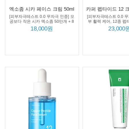
엑소좀 시카 페이스 크림 50ml
카퍼 펩타이드 12 크
울긋 불긋 피부 진정 케어 병풀
름 탄력 케어 99% 
[피부자극테스트 0.0 무자극 인증] 모
[피부자극테스트 0.0 무
타이드 함
공보다 작은 시카 엑소좀 50만개 + 8
부 활력 케어, 12종 펩
종 시카 컴플렉스 + 8종 히알루론산
펩타이드 + 히알루론산
18,000원
23,000
컴플렉스 처방!
방!