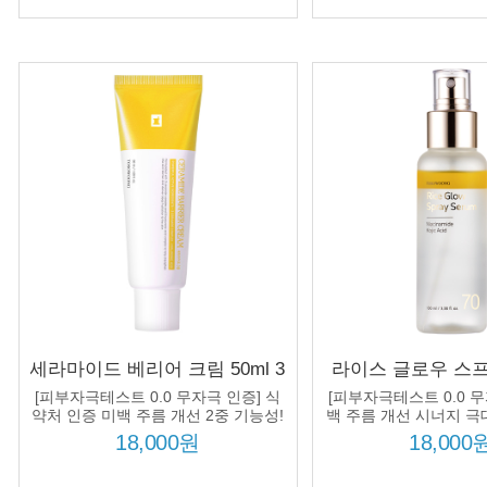
세라마이드 베리어 크림 50ml 3
라이스 글로우 스
종 세라마이드 컴플렉스 피부
100ml 광채 부
[피부자극테스트 0.0 무자극 인증] 식
[피부자극테스트 0.0 무
장벽 강화 보습 미백 주름개선
700146ppm
약처 인증 미백 주름 개선 2중 기능성!
백 주름 개선 시너지 
신아마이드 + 비타민 C
18,000원
18,000
+ 코직애씨드 추가