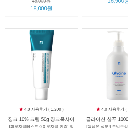
16,900
48,000원
추가 증정!
18,000원
4.8 사용후기 ( 1,208 )
4.8 사용후기 ( 1
징크 10% 크림 50g 징크옥사이
글라이신 샴푸 1000
드 처방 피부 진정 트러블 케어
상모 부드러운 머릿결
[피부자극테스트 0.0 무자극 인증] 징
[핵심은 성분!] 모발구성