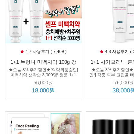
4.7 사용후기 ( 7,409 )
4.8 사용후기 ( 2
1+1 누렁니 미백치약 100g 강
1+1 시카클리닉 흔
력한 화이트닝 치아미백 잇몸
대용량 상처연고 
★오늘 3% 추가할인★[의약외품승인]
★오늘 3% 추가할인★
질환 덴탈케어 치석 구취제거
의약외품 마데
미백치약 선착순 3,000명! 정품 1+1
인!] 각종 피부 고민을 
증정!
용량 정품 1+1
56,000원
76,000원
18,000원
38,000