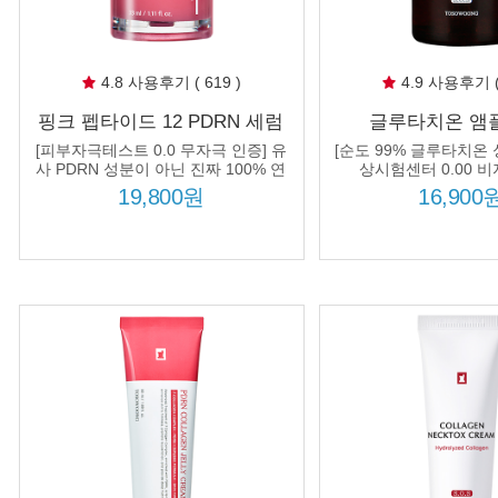
4.8 사용후기 ( 619 )
4.9 사용후기 ( 
핑크 펩타이드 12 PDRN 세럼
글루타치온 앰플 
33ml 연어 PDRN 10320ppm 흔
20000ppm 고농축
[피부자극테스트 0.0 무자극 인증] 유
[순도 99% 글루타치온 
적 기미 잡티 토닝 진정 탄력
백 화이트
사 PDRN 성분이 아닌 진짜 100% 연
상시험센터 0.00 비
어에서 추출한 고순도 PDRN
19,800원
16,900