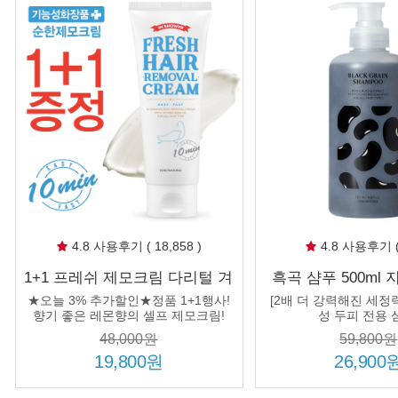
4.8 사용후기 ( 18,858 )
4.8 사용후기 ( 
1+1 프레쉬 제모크림 다리털 겨
흑곡 샴푸 500ml
드랑이 종아리 팔 셀프 제모제
두피 순한 저자극 
★오늘 3% 추가할인★정품 1+1행사!
[2배 더 강력해진 세정력
브라질리언 왁싱 남자 여성
검정콩 어
향기 좋은 레몬향의 셀프 제모크림!
성 두피 전용 
48,000원
59,800원
19,800원
26,900