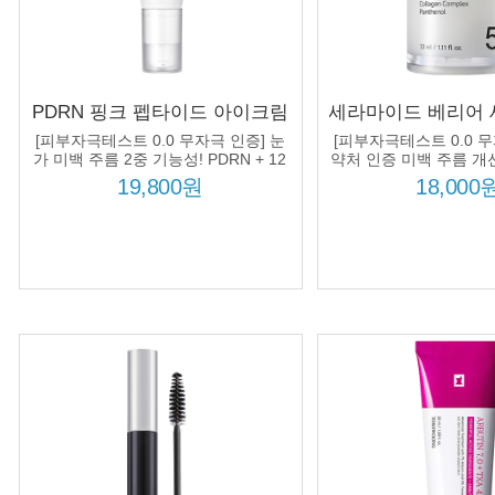
PDRN 핑크 펩타이드 아이크림
세라마이드 베리어 세럼
30ml 눈가 미백 주름 PDRN
종 세라마이드 컴
[피부자극테스트 0.0 무자극 인증] 눈
[피부자극테스트 0.0 무
5000ppm
추출물 피부 장벽 
가 미백 주름 2중 기능성! PDRN + 12
약처 인증 미백 주름 개선
펩타이드 컴플렉스 처방!
습 진정
19,800원
18,000