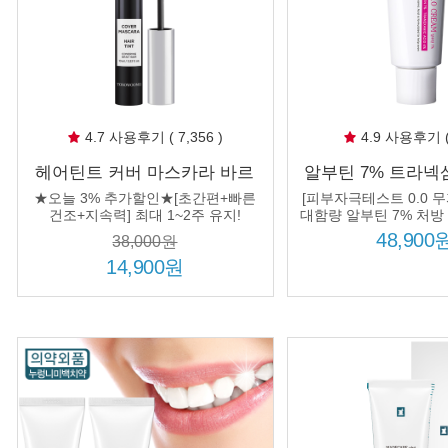
4.7 사용후기 ( 7,356 )
4.9 사용후기 ( 
헤어틴트 커버 마스카라 바르
알부틴 7% 트라넥삼
는 간편 흰머리 부분 새치커버
림 50ml 나이아신
★오늘 3% 추가할인★[초간편+빠른
[피부자극테스트 0.0 무
스틱 남자 여자 뿌리 새치커버
추가 처방 3종 브
건조+지속력] 최대 1~2주 유지!
대함량 알부틴 7% 처방
4%, 피부를 투명하
제
으로 효능 
48,900
38,000원
14,900원