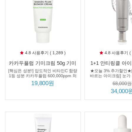
4.8 사용후기 ( 1,289 )
4.8 사용후기 ( 1
카카두플럼 기미크림 50g 기미
1+1 안티링클 아이
잡티 색소침착 개선
눈밑 눈가 이마 얼
[핵심은 성분!] 압도적인 비타민C 함량
★오늘 3% 추가할인★
아이백 리프팅 
1등 성분 카카두플럼 600,000ppm 처
바르는 아이크림] 눈가 
방!
사용! 주름개선 집중케어!
19,800원
68,000원
사중
34,000