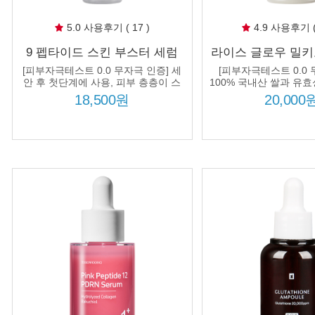
5.0 사용후기 ( 17 )
4.9 사용후기 ( 
9 펩타이드 스킨 부스터 세럼
라이스 글로우 밀키토
150ml 세안 후 첫 단계 부스터
100% 국내산 쌀겨수
[피부자극테스트 0.0 무자극 인증] 세
[피부자극테스트 0.0 
효과 9종 펩타이드 유효성분 흡
물 미백 수분 보습 
안 후 첫단계에 사용, 피부 층층이 스
100% 국내산 쌀과 유
며들어 피부 본연의 능력을 깨워주는
로 갈아만든 쌀 
수 극대화
공 피부
18,500원
20,000
부스터 세럼!