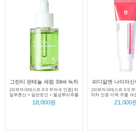
그린티 판테놀 세럼 33ml 녹차
피디알엔 나이아신
수 60% 판테놀 50000ppm 울금
크림 50ml 나이
[피부자극테스트 0.0 무자극 인증] 히
[피부자극테스트 0.0 무
뿌리추출물 히알루론산 진정
5% 연어 피디알엔
알루론산 + 알란토인 + 올금뿌리추출
약처 인증 미백 주름 개선
물 추가 처방!
보습 수분 장벽
이즈드 콜라겐 미
18,000원
21,000