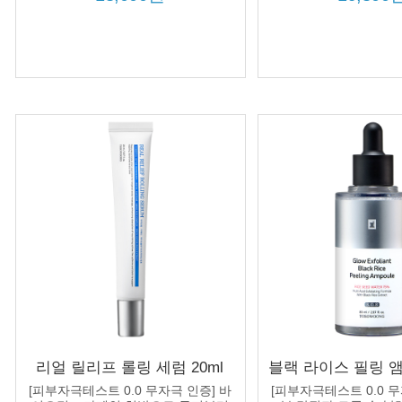
톤 완성!
리얼 릴리프 롤링 세럼 20ml
블랙 라이스 필링 앰플
360도 롤러로 두피 진정 쿨링
랙헤드 피지 제거 
[피부자극테스트 0.0 무자극 인증] 바
[피부자극테스트 0.0 무