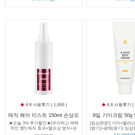
4.8 사용후기 ( 1,655 )
4.8 사용후기 ( 1
매직 헤어 미스트 150ml 손상모
8일 기미크림 50g
곱슬모 실크 머릿결 뿌리는 아
손등 멜라닌 주근깨
★오늘 3% 추가할인★[우아하고 매력
[임상완료!] 기미+멜라
미노산 단백질 스프레이
부 착색
적인 향!] 매직 효과+열손상 방지+손
(밝기)+광채(윤기) 임상
상모 관리까지! 3개 구매시 정품 1개
시 정품 1개 추가