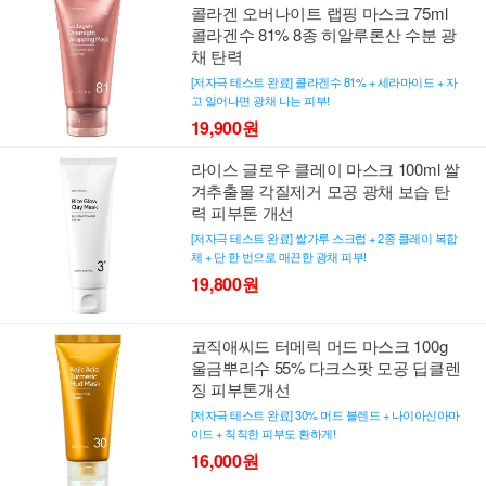
콜라겐 오버나이트 랩핑 마스크 75ml
콜라겐수 81% 8종 히알루론산 수분 광
채 탄력
[저자극 테스트 완료] 콜라겐수 81% + 세라마이드 + 자
고 일어나면 광채 나는 피부!
19,900원
라이스 글로우 클레이 마스크 100ml 쌀
겨추출물 각질제거 모공 광채 보습 탄
력 피부톤 개선
[저자극 테스트 완료] 쌀가루 스크럽 + 2종 클레이 복합
체 + 단 한 번으로 매끈한 광채 피부!
19,800원
코직애씨드 터메릭 머드 마스크 100g
울금뿌리수 55% 다크스팟 모공 딥클렌
징 피부톤개선
[저자극 테스트 완료] 30% 머드 블렌드 + 나이아신아마
이드 + 칙칙한 피부도 환하게!
16,000원