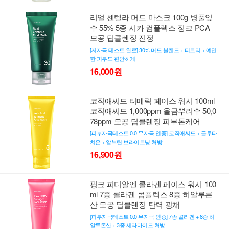
리얼 센텔라 머드 마스크 100g 병풀잎
수 55% 5종 시카 컴플렉스 징크 PCA
모공 딥클렌징 진정
[저자극 테스트 완료] 30% 머드 블렌드 + 티트리 + 예민
한 피부도 편안하게!
16,000원
코직애씨드 터메릭 페이스 워시 100ml
코직애씨드 1,000ppm 울금뿌리수 50,0
78ppm 모공 딥클렌징 피부톤케어
[피부자극테스트 0.0 무자극 인증] 코직애씨드 + 글루타
치온 + 알부틴 브라이트닝 처방!
16,900원
핑크 피디알엔 콜라겐 페이스 워시 100
ml 7종 콜라겐 콤플렉스 8종 히알루론
산 모공 딥클렌징 탄력 광채
[피부자극테스트 0.0 무자극 인증] 7종 콜라겐 + 8종 히
알루론산 + 3종 세라마이드 처방!