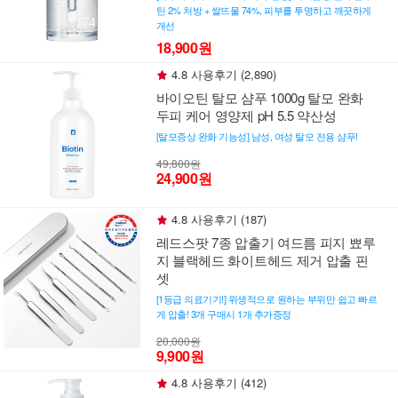
틴 2% 처방 + 쌀뜨물 74%, 피부를 투명하고 깨끗하게
개선
18,900원
4.8 사용후기 (2,890)
바이오틴 탈모 샴푸 1000g 탈모 완화
두피 케어 영양제 pH 5.5 약산성
[탈모증상 완화 기능성] 남성, 여성 탈모 전용 샴푸!
49,800원
24,900원
4.8 사용후기 (187)
레드스팟 7종 압출기 여드름 피지 뾰루
지 블랙헤드 화이트헤드 제거 압출 핀
셋
[1등급 의료기기!] 위생적으로 원하는 부위만 쉽고 빠르
게 압출! 3개 구매시 1개 추가증정
20,000원
9,900원
4.8 사용후기 (412)