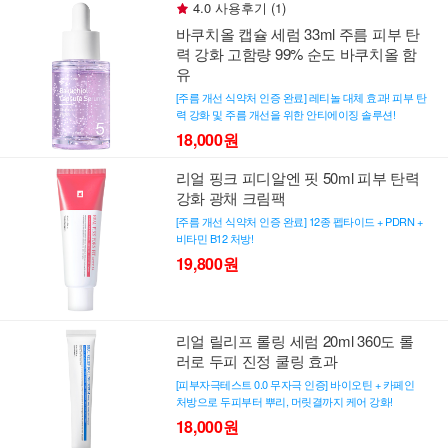
4.0 사용후기 (1)
바쿠치올 캡슐 세럼 33ml 주름 피부 탄
력 강화 고함량 99% 순도 바쿠치올 함
유
[주름 개선 식약처 인증 완료] 레티놀 대체 효과! 피부 탄
력 강화 및 주름 개선을 위한 안티에이징 솔루션!
18,000원
리얼 핑크 피디알엔 핏 50ml 피부 탄력
강화 광채 크림팩
[주름 개선 식약처 인증 완료] 12종 펩타이드 + PDRN +
비타민 B12 처방!
19,800원
리얼 릴리프 롤링 세럼 20ml 360도 롤
러로 두피 진정 쿨링 효과
[피부자극테스트 0.0 무자극 인증] 바이오틴 + 카페인
처방으로 두피부터 뿌리, 머릿결까지 케어 강화!
18,000원