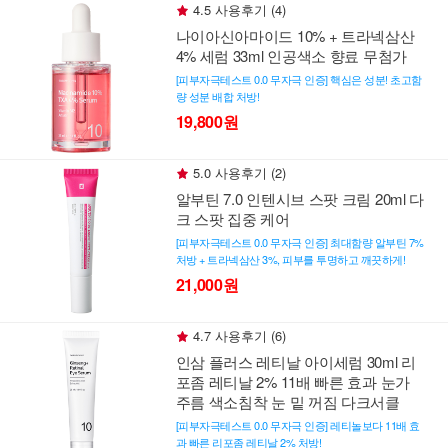
4.5 사용후기 (4)
나이아신아마이드 10% + 트라넥삼산
4% 세럼 33ml 인공색소 향료 무첨가
[피부자극테스트 0.0 무자극 인증] 핵심은 성분! 초고함
량 성분 배합 처방!
19,800원
5.0 사용후기 (2)
알부틴 7.0 인텐시브 스팟 크림 20ml 다
크 스팟 집중 케어
[피부자극테스트 0.0 무자극 인증] 최대함량 알부틴 7%
처방 + 트라넥삼산 3%, 피부를 투명하고 깨끗하게!
21,000원
4.7 사용후기 (6)
인삼 플러스 레티날 아이세럼 30ml 리
포좀 레티날 2% 11배 빠른 효과 눈가
주름 색소침착 눈 밑 꺼짐 다크서클
[피부자극테스트 0.0 무자극 인증] 레티놀보다 11배 효
과 빠른 리포좀 레티날 2% 처방!