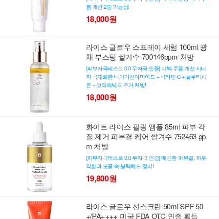
름 개선 2중 기능성!
18,000원
라이스 글로우 스프레이 세럼 100ml 광
채 부스팅 쌀겨수 700146ppm 처방
[피부자극테스트 0.0 무자극 인증] 미백 주름 개선 시너
지 극대화한 나이아신아마이드 + 비타민 C + 글루타치
온 + 코직애씨드 추가 처방!
18,000원
화이트 라이스 필링 앰플 85ml 피부 각
질 제거 피부결 케어 쌀겨수 752463 pp
m 처방
[피부자극테스트 0.0 무자극 인증] 매끈한 피부결, 피부
각질과 모공 속 블랙헤드 정리!
19,800원
라이스 글로우 선스크린 50ml SPF 50
+/PA++++ 미국 FDA OTC 인증 획득