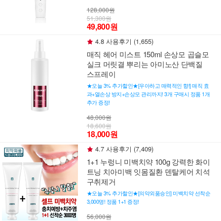
128,000원
51,300원
49,800원
4.8 사용후기 (1,655)
매직 헤어 미스트 150ml 손상모 곱슬모
실크 머릿결 뿌리는 아미노산 단백질
스프레이
★오늘 3% 추가할인★[우아하고 매력적인 향!] 매직 효
과+열손상 방지+손상모 관리까지! 3개 구매시 정품 1개
추가 증정!
48,000원
18,600원
18,000원
4.7 사용후기 (7,409)
1+1 누렁니 미백치약 100g 강력한 화이
트닝 치아미백 잇몸질환 덴탈케어 치석
구취제거
★오늘 3% 추가할인★[의약외품승인] 미백치약 선착순
3,000명! 정품 1+1 증정!
56,000원