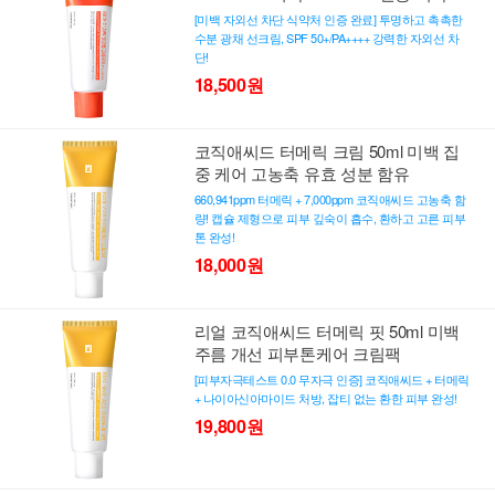
[미백 자외선 차단 식약처 인증 완료] 투명하고 촉촉한
수분 광채 선크림, SPF 50+/PA++++ 강력한 자외선 차
단!
18,500원
코직애씨드 터메릭 크림 50ml 미백 집
중 케어 고농축 유효 성분 함유
660,941ppm 터메릭 + 7,000ppm 코직애씨드 고농축 함
량! 캡슐 제형으로 피부 깊숙이 흡수, 환하고 고른 피부
톤 완성!
18,000원
리얼 코직애씨드 터메릭 핏 50ml 미백
주름 개선 피부톤케어 크림팩
[피부자극테스트 0.0 무자극 인증] 코직애씨드 + 터메릭
+ 나이아신아마이드 처방, 잡티 없는 환한 피부 완성!
19,800원