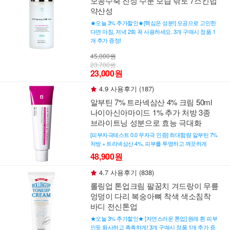
모공수축 진정 수분 보습 닦토 7스킨법
약산성
★오늘 3% 추가할인★[핵심은 성분!] 모공으로 고민한
다면 아침, 저녁 2회 꼭 사용하세요. 3개 구매시 정품 1
개 추가 증정!
45,000원
23,700원
23,000원
4.9 사용후기 (187)
알부틴 7% 트라넥삼산 4% 크림 50ml
나이아신아마이드 1% 추가 처방 3종
브라이트닝 성분으로 효능 극대화
[피부자극테스트 0.0 무자극 인증] 최대함량 알부틴 7%
처방 + 트라넥삼산 4%, 피부를 투명하고 깨끗하게
48,900원
4.7 사용후기 (838)
롤링업 톤업크림 팔꿈치 겨드랑이 무릎
엉덩이 다리 복숭아뼈 착색 색소침착
바디 전신톤업
★오늘 3% 추가할인★ [자연스러운 톤업] 원래 흰 피부
인듯 화사하고 촉촉하게! 3개 구매시 정품 1개 추가 증