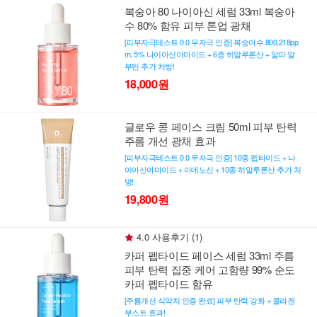
복숭아 80 나이아신 세럼 33ml 복숭아
수 80% 함유 피부 톤업 광채
[피부자극테스트 0.0 무자극 인증] 복숭아수 800,218pp
m, 5% 나이아신아마이드 + 6종 히알루론산 + 알파 알
부틴 추가 처방!
18,000원
글로우 콩 페이스 크림 50ml 피부 탄력
주름 개선 광채 효과
[피부자극테스트 0.0 무자극 인증] 10종 펩타이드 + 나
이아신아마이드 + 아데노신 + 10종 히알루론산 추가 처
방!
19,800원
4.0 사용후기 (1)
카퍼 펩타이드 페이스 세럼 33ml 주름
피부 탄력 집중 케어 고함량 99% 순도
카퍼 펩타이드 함유
[주름개선 식약처 인증 완료] 피부 탄력 강화 + 콜라겐
부스트 효과!