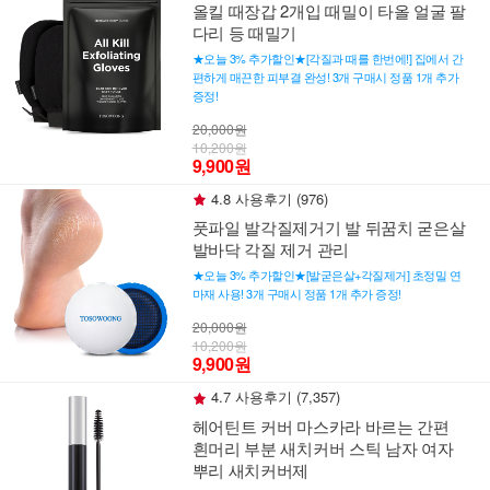
올킬 때장갑 2개입 때밀이 타올 얼굴 팔
다리 등 때밀기
★오늘 3% 추가할인★[각질과 때를 한번에!] 집에서 간
편하게 매끈한 피부결 완성! 3개 구매시 정품 1개 추가
증정!
20,000원
10,200원
9,900원
4.8 사용후기 (976)
풋파일 발각질제거기 발 뒤꿈치 굳은살
발바닥 각질 제거 관리
★오늘 3% 추가할인★[발굳은살+각질제거] 초정밀 연
마재 사용! 3개 구매시 정품 1개 추가 증정!
20,000원
10,200원
9,900원
4.7 사용후기 (7,357)
헤어틴트 커버 마스카라 바르는 간편
흰머리 부분 새치커버 스틱 남자 여자
뿌리 새치커버제