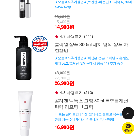
★오늘 3% 추가할인★[초간편+빠른건조+지속력] 최대
1~2주 유지!
38,000원
15,400원
14,900원
4.7 사용후기 (441)
블랙원 샴푸 300ml 새치 염색 샴푸 자
연갈변
★오늘 3% 추가할인★[핵심은 성분!] 1회만 사용해도
새치 58.25%개선! 3개 구매시 정품 1개 추가 증정!
48,000원
27,700원
26,900원
4.8 사용후기 (210)
콜라겐 넥톡스 크림 50ml 목주름개선
탄력 리프팅 넥크림
[바르는 실리프팅!] 이젠 집에서도 셀프로 목주름 집중
관리 가능! 3개 구매시 정품 1개 추가 증정!
16,900원