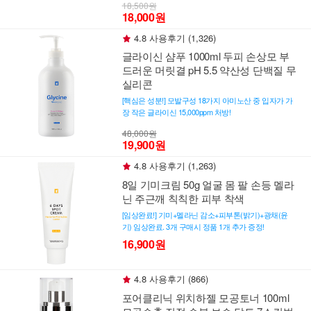
18,500원
18,000원
4.8 사용후기 (1,326)
글라이신 샴푸 1000ml 두피 손상모 부
드러운 머릿결 pH 5.5 약산성 단백질 무
실리콘
[핵심은 성분!] 모발구성 18가지 아미노산 중 입자가 가
장 작은 글라이신 15,000ppm 처방!
48,000원
19,900원
4.8 사용후기 (1,263)
8일 기미크림 50g 얼굴 몸 팔 손등 멜라
닌 주근깨 칙칙한 피부 착색
[임상완료!] 기미+멜라닌 감소+피부톤(밝기)+광채(윤
기) 임상완료. 3개 구매시 정품 1개 추가 증정!
16,900원
4.8 사용후기 (866)
포어클리닉 위치하젤 모공토너 100ml