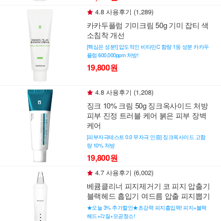
4.8 사용후기 (1,289)
카카두플럼 기미크림 50g 기미 잡티 색
소침착 개선
[핵심은 성분!] 압도적인 비타민C 함량 1등 성분 카카두
플럼 600,000ppm 처방!
19,800원
4.8 사용후기 (1,208)
징크 10% 크림 50g 징크옥사이드 처방
피부 진정 트러블 케어 붉은 피부 장벽
케어
[피부자극테스트 0.0 무자극 인증] 징크옥사이드 고함
량 10% 처방
19,800원
4.7 사용후기 (6,002)
베큠클리너 피지제거기 코 피지 압출기
블랙헤드 흡입기 여드름 압출 피지뽑기
★오늘 3% 추가할인★초강력 피지흡입력! 피지+블랙
헤드+각질+모공청소!