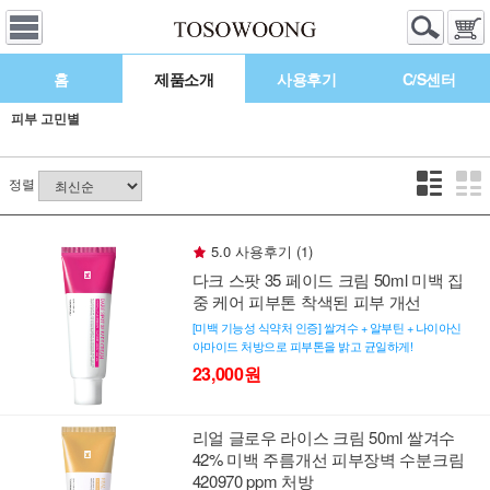
홈
제품소개
사용후기
C/S센터
피부 고민별
정렬
5.0 사용후기 (1)
다크 스팟 35 페이드 크림 50ml 미백 집
중 케어 피부톤 착색된 피부 개선
[미백 기능성 식약처 인증] 쌀겨수 + 알부틴 + 나이아신
아마이드 처방으로 피부톤을 밝고 균일하게!
23,000원
리얼 글로우 라이스 크림 50ml 쌀겨수
42% 미백 주름개선 피부장벽 수분크림
420970 ppm 처방