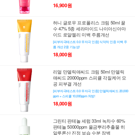
16,900원
허니 글로우 프로폴리스 크림 50ml 꿀
수 47% 5종 세라마이드 나이아신아마
이드 로얄젤리 미백 주름개선
[피부자극테스트 0.0 무자극 인증] 식약처 인증 미백 주
름 개선 2중 기능성!
18,000원
리얼 만델릭애씨드 크림 50ml 만델릭
애씨드 20000ppm 스피큘 각질케어 모
공 피부결 개선
[피부자극테스트 0.0 무자극 인증] 만델릭애씨드 20,000
ppm + 스피큘 10,000ppm 처방!
18,000원
그린티 판테놀 세럼 33ml 녹차수 60%
판테놀 50000ppm 울금뿌리추출물 히
알루론산 진정 보습 수분 장벽