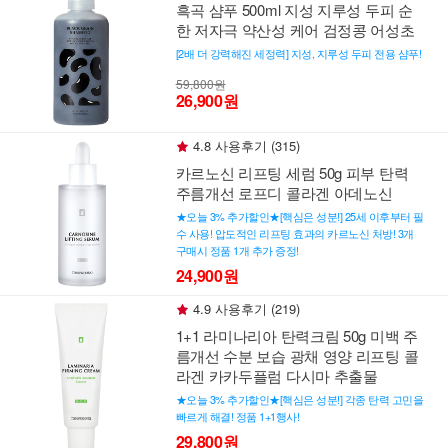
흑곡 샴푸 500ml 지성 지루성 두피 순
한 저자극 약산성 케어 검정콩 어성초
[2배 더 강력해진 세정력] 지성, 지루성 두피 전용 샴푸!
59,800원
26,900원
4.8 사용후기 (315)
카르노신 리프팅 세럼 50g 피부 탄력
주름개선 로프디 콜라겐 아데노신
★오늘 3% 추가할인★[핵심은 성분!] 25세 이후부터 필
수 사용! 압도적인 리프팅 효과의 카르노신 처방! 3개
구매시 정품 1개 추가 증정!
24,900원
4.9 사용후기 (219)
1+1 라미나리아 탄력크림 50g 미백 주
름개선 수분 보습 광채 영양 리프팅 콜
라겐 카카두플럼 다시마 추출물
★오늘 3% 추가할인★[핵심은 성분!] 각종 탄력 고민을
빠르게 해결! 정품 1+1행사!
29,800원