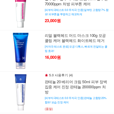
70000ppm 처방 피부톤 케어
[피부자극테스트 0.0 무자극 인증] 알부틴 고함량 7% 함
유! 피부톤을 투명하고 깨끗하게
23,000원
리얼 블랙헤드 머드 마스크 100g 모공
쿨링 케어 블랙헤드 화이트헤드 제거
[저자극 테스트 완료] 모공 디톡스, 빠르게 전달되는 쿨
링 효과!
16,000원
5.0 사용후기 (4)
판테놀 20 베리어 크림 50ml 피부 장벽
집중 케어 진정 판테놀 200000ppm 처
방
[피부자극테스트 0.0 무자극 인증] 판테놀 고함량 20%
함유! 보습 진정 케어
(품절)