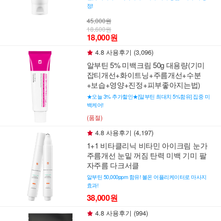
정!
45,000원
18,600원
18,000원
4.8 사용후기 (3,096)
알부틴 5% 미백크림 50g 대용량(기미
잡티개선+화이트닝+주름개선+수분
+보습+영양+진정+피부좋아지는법)
★오늘 3% 추가할인★[알부틴 최대치 5%함유] 집중 미
백케어!
(품절)
4.8 사용후기 (4,197)
1+1 비타클리닉 비타민 아이크림 눈가
주름개선 눈밑 꺼짐 탄력 미백 기미 팔
자주름 다크서클
알부틴 50,000ppm 함유! 볼온 어플리케이터로 마사지
효과!
38,000원
4.8 사용후기 (994)