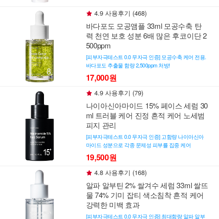
4.9 사용후기 (468)
바다포도 모공앰플 33ml 모공수축 탄
력 천연 보호 성분 6배 많은 후코이단 2
500ppm
[피부자극테스트 0.0 무자극 인증] 모공수축 케어 전용.
바다포도 추출물 함량 2,500ppm 처방!
17,000원
4.9 사용후기 (79)
나이아신아마이드 15% 페이스 세럼 30
ml 트러블 케어 진정 흔적 케어 노세범
피지 관리
[피부자극테스트 0.0 무자극 인증] 고함량 나이아신아
마이드 성분으로 각종 문제성 피부를 집중 케어
19,500원
4.8 사용후기 (168)
알파 알부틴 2% 쌀겨수 세럼 33ml 쌀뜨
물 74% 기미 잡티 색소침착 흔적 케어
강력한 미백 효과
[피부자극테스트 0.0 무자극 인증] 최대함량 알파 알부