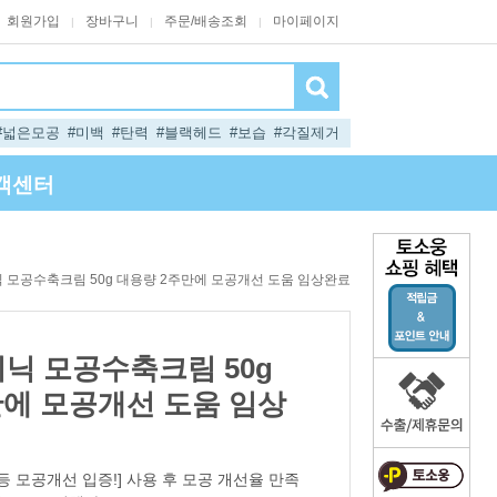
회원가입
장바구니
주문/배송조회
마이페이지
|
|
|
#넓은모공
#미백
#탄력
#블랙헤드
#보습
#각질제거
객센터
닉 모공수축크림 50g 대용량 2주만에 모공개선 도움 임상완료
리닉 모공수축크림 50g
만에 모공개선 도움 임상
 등 모공개선 입증!] 사용 후 모공 개선율 만족