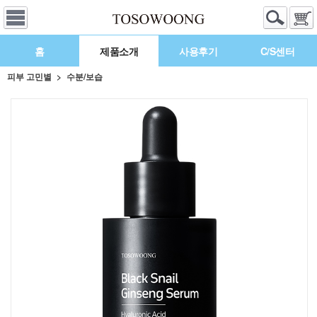
홈
제품소개
사용후기
C/S센터
피부 고민별
수분/보습