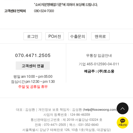
로그인
PC버전
수출문의
맨위로
070.4471.2505
무통장 입금안내
기업 465-012590-04-011
고객센터 연결
예금주 : (주)토소웅
평일 am 10:00 ~ pm 05:00
점심시간 pm 12:30 ~ pm 1:30
주말 및 공휴일 휴무
대표 : 김성환｜개인정보 보호 책임자 : 김성환
(help@tosowoong.com)
사업자 등록번호 : 124-86-46359
통신판매업신고번호 : 제 2018-서울강남-03224 호
전화 : 070-4471-2505｜팩스 : 031-352-6640
서울특별시 강남구 테헤란로 126, 10층 1호(역삼동, 대공빌딩)