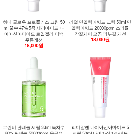
허니 글로우 프로폴리스 크림 50
리얼 만델릭애씨드 크림 50ml 만
ml 꿀수 47% 5종 세라마이드 나
델릭애씨드 20000ppm 스피큘
이아신아마이드 로얄젤리 미백
각질케어 모공 피부결 개선
18,000원
주름개선
18,000원
그린티 판테놀 세럼 33ml 녹차수
피디알엔 나이아신아마이드 5
60% 판테놀 50000ppm 울금뿌
크림 50ml 나이아신아마이드