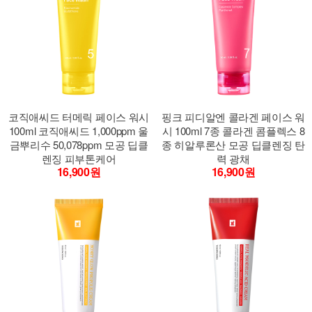
코직애씨드 터메릭 페이스 워시
핑크 피디알엔 콜라겐 페이스 워
100ml 코직애씨드 1,000ppm 울
시 100ml 7종 콜라겐 콤플렉스 8
금뿌리수 50,078ppm 모공 딥클
종 히알루론산 모공 딥클렌징 탄
렌징 피부톤케어
력 광채
16,900원
16,900원