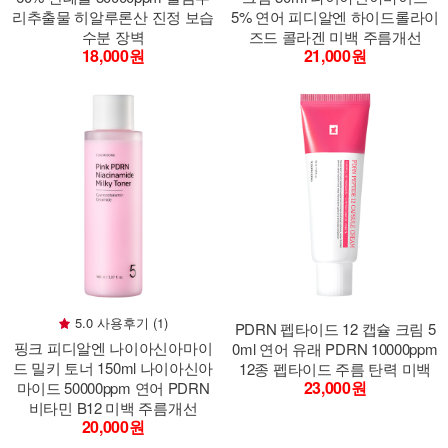
리추출물 히알루론산 진정 보습
5% 연어 피디알엔 하이드롤라이
수분 장벽
즈드 콜라겐 미백 주름개선
18,000원
21,000원
5.0 사용후기 (1)
PDRN 펩타이드 12 캡슐 크림 5
핑크 피디알엔 나이아신아마이
0ml 연어 유래 PDRN 10000ppm
드 밀키 토너 150ml 나이아신아
12종 펩타이드 주름 탄력 미백
23,000원
마이드 50000ppm 연어 PDRN
비타민 B12 미백 주름개선
20,000원