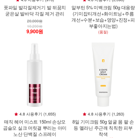
풋파일 발각질제거기 발 뒤꿈치
알부틴 5% 미백크림 50g 대용량
굳은살 발바닥 각질 제거 관리
(기미잡티개선+화이트닝+주름
개선+수분+보습+영양+진정+피
20,000원
부좋아지는법)
10,200원
9,900원
(품절)
4.8 사용후기 (1,655)
4.8 사용후기 (1,263)
매직 헤어 미스트 150ml 손상모
8일 기미크림 50g 얼굴 몸 팔 손
곱슬모 실크 머릿결 뿌리는 아미
등 멜라닌 주근깨 칙칙한 피부
노산 단백질 스프레이
착색