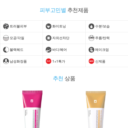
피부고민별
추천제품
트러블피부
화이트닝
수분/보습
모공/각질
자외선차단
주름/탄력
블랙헤드
바디/헤어
메이크업
남성화장품
1+1특가
신제품
추천
상품