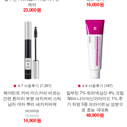
16,000원
케어
23,000원
4.7 사용후기 (7,357)
4.9 사용후기 (187)
헤어틴트 커버 마스카라 바르는
알부틴 7% 트라넥삼산 4% 크림
간편 흰머리 부분 새치커버 스틱
50ml 나이아신아마이드 1% 추
남자 여자 뿌리 새치커버제
가 처방 3종 브라이트닝 성분으
로 효능 극대화
38,000원
48,900원
15,400원
14,900원