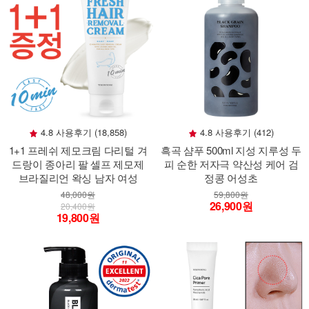
4.8 사용후기 (18,858)
4.8 사용후기 (412)
1+1 프레쉬 제모크림 다리털 겨
흑곡 샴푸 500ml 지성 지루성 두
드랑이 종아리 팔 셀프 제모제
피 순한 저자극 약산성 케어 검
브라질리언 왁싱 남자 여성
정콩 어성초
48,000원
59,800원
26,900원
20,400원
19,800원