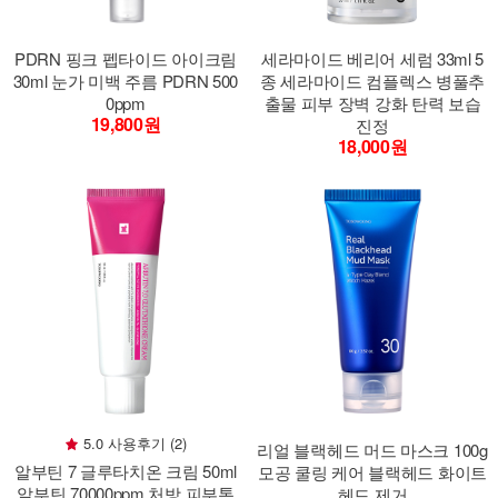
PDRN 핑크 펩타이드 아이크림
세라마이드 베리어 세럼 33ml 5
30ml 눈가 미백 주름 PDRN 500
종 세라마이드 컴플렉스 병풀추
0ppm
출물 피부 장벽 강화 탄력 보습
19,800원
진정
18,000원
5.0 사용후기 (2)
리얼 블랙헤드 머드 마스크 100g
알부틴 7 글루타치온 크림 50ml
모공 쿨링 케어 블랙헤드 화이트
알부틴 70000ppm 처방 피부톤
헤드 제거