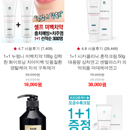
4.7 사용후기 (7,409)
4.8 사용후기 (29,449)
1+1 누렁니 미백치약 100g 강력
1+1 시카클리닉 흔적크림 50g
한 화이트닝 치아미백 잇몸질환
대용량 상처연고 센텔라스카 의
덴탈케어 치석 구취제거
약외품 마데케어연고
56,000원
76,000원
18,500원
39,200원
18,000원
38,000원