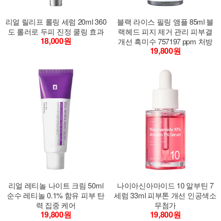
리얼 릴리프 롤링 세럼 20ml 360
블랙 라이스 필링 앰플 85ml 블
도 롤러로 두피 진정 쿨링 효과
랙헤드 피지 제거 관리 피부결
18,000원
개선 흑미수 757197 ppm 처방
19,800원
리얼 레티놀 나이트 크림 50ml
나이아신아마이드 10 알부틴 7
순수 레티놀 0.1% 함유 피부 탄
세럼 33ml 피부톤 개선 인공색소
력 집중 케어
무첨가
19,800원
19,800원