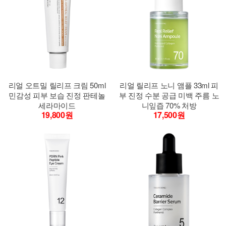
리얼 오트밀 릴리프 크림 50ml
리얼 릴리프 노니 앰플 33ml 피
민감성 피부 보습 진정 판테놀
부 진정 수분 공급 미백 주름 노
세라마이드
니잎즙 70% 처방
19,800원
17,500원