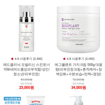
4.9 사용후기 (2,492)
4.8 사용후기 (2,050)
레드클리닉 오발리신 스킨토너
에그플랜트 가지크림 500g 대용
100ml(여드름성피부적합/성인/
량(피부진정크림+흔적케어+장
청소년/피부진정)
벽강화+수분보습+탄력+영양)
45,000원
72,000원
23,700원
35,100원
23,000원
34,000원