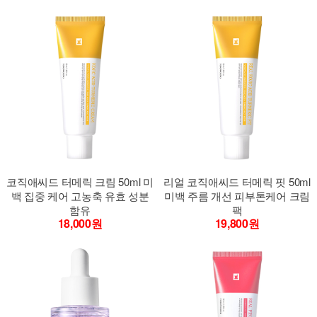
코직애씨드 터메릭 크림 50ml 미
리얼 코직애씨드 터메릭 핏 50ml
백 집중 케어 고농축 유효 성분
미백 주름 개선 피부톤케어 크림
함유
팩
18,000원
19,800원