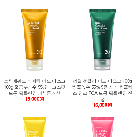
코직애씨드 터메릭 머드 마스크
리얼 센텔라 머드 마스크 100g
100g 울금뿌리수 55% 다크스팟
병풀잎수 55% 5종 시카 컴플렉
모공 딥클렌징 피부톤개선
스 징크 PCA 모공 딥클렌징 진
16,000원
정
16,000원