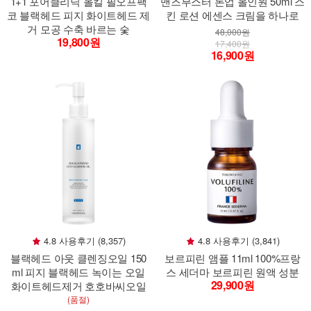
1+1 포어클리닉 올킬 필오프팩
맨즈부스터 톤업 올인원 50ml 스
코 블랙헤드 피지 화이트헤드 제
킨 로션 에센스 크림을 하나로
거 모공 수축 바르는 숯
48,000원
19,800원
17,400원
16,900원
4.8 사용후기 (8,357)
4.8 사용후기 (3,841)
블랙헤드 아웃 클렌징오일 150
보르피린 앰플 11ml 100%프랑
ml 피지 블랙헤드 녹이는 오일
스 세더마 보르피린 원액 성분
29,900원
화이트헤드제거 호호바씨오일
(품절)