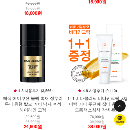
16,900원
48,000원
18,600원
18,000원
4.8 사용후기 (3,566)
4.8 사용후기 (9,110)
매직 헤어쿠션 블랙 흑채 정수리
1+1 비타클리닉 비타민크림 50g
두피 원형 탈모 커버 남자 여성
미백 기미 주근깨 잡티 홍조 여
헤어라인 교정
드름색소침착 착색 완화
39,600원
76,000원
25,700원
39,200원
24,900원
38,000원