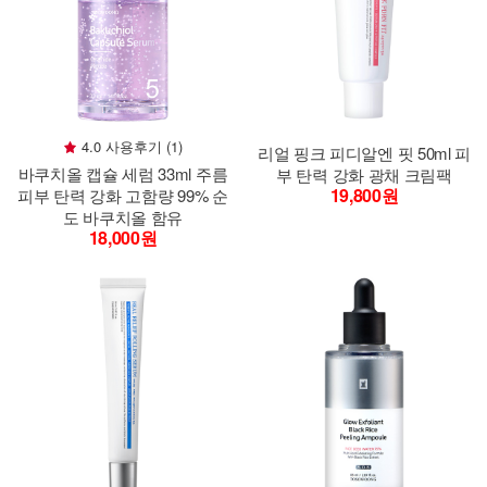
4.0 사용후기 (1)
리얼 핑크 피디알엔 핏 50ml 피
바쿠치올 캡슐 세럼 33ml 주름
부 탄력 강화 광채 크림팩
19,800원
피부 탄력 강화 고함량 99% 순
도 바쿠치올 함유
18,000원