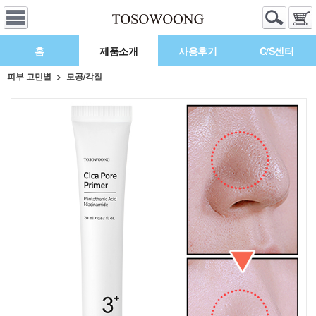
홈
제품소개
사용후기
C/S센터
피부 고민별
모공/각질