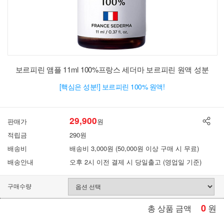
보르피린 앰플 11ml 100%프랑스 세더마 보르피린 원액 성분
[핵심은 성분!] 보르피린 100% 원액!
29,900
판매가
원
적립금
290원
배송비
배송비 3,000원 (50,000원 이상 구매 시 무료)
배송안내
오후 2시 이전 결제 시 당일출고 (영업일 기준)
구매수량
0
원
총 상품 금액