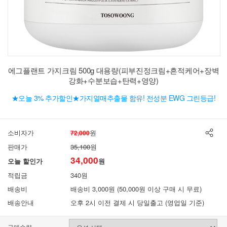
에그플랜트 가지크림 500g 대용량(피부진정크림+흔적케어+장벽
강화+수분보습+탄력+영양)
★오늘 3% 추가할인★가지열매추출물 함유! 전성분 EWG 그린등급!
소비자가
원
72,000
판매가
35,100
원
34,000
오늘 할인가
원
적립금
340원
배송비
배송비 3,000원 (50,000원 이상 구매 시 무료)
배송안내
오후 2시 이전 결제 시 당일출고 (영업일 기준)
구매수량