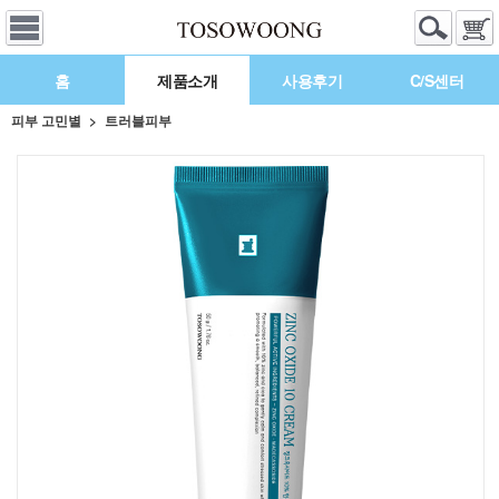
홈
제품소개
사용후기
C/S센터
피부 고민별
트러블피부