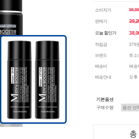
소비자가
58,0
판매가
39,
오늘 할인가
38,
적립금
379
브랜드
토소
배송비
배송비
배송안내
오후 
기본옵션
구매수량
총