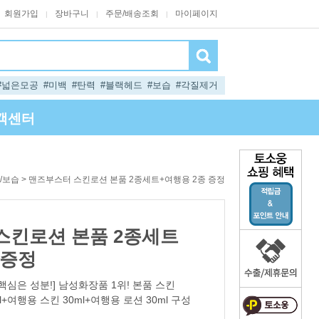
회원가입
장바구니
주문/배송조회
마이페이지
|
|
|
#넓은모공
#미백
#탄력
#블랙헤드
#보습
#각질제거
객센터
> 맨즈부스터 스킨로션 본품 2종세트+여행용 2종 증정
/보습
스킨로션 본품 2종세트
 증정
핵심은 성분!] 남성화장품 1위! 본품 스킨
ml+여행용 스킨 30ml+여행용 로션 30ml 구성