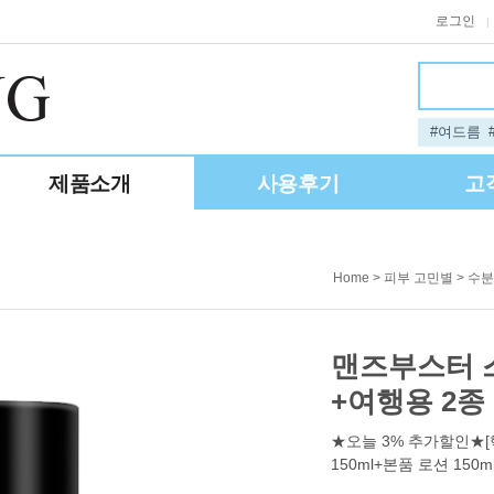
로그인
|
#여드름
제품소개
사용후기
고
>
>
Home
피부 고민별
수분
맨즈부스터 
+여행용 2종
★오늘 3% 추가할인★[
150ml+본품 로션 150