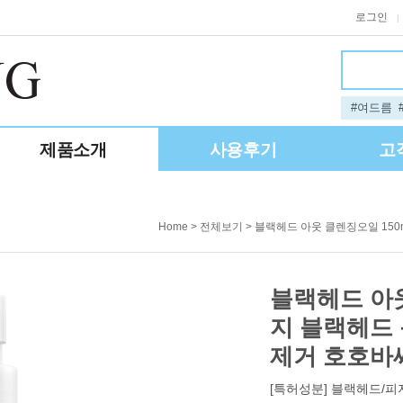
로그인
|
#여드름
제품소개
사용후기
고
>
> 블랙헤드 아웃 클렌징오일 15
Home
전체보기
블랙헤드 아웃
지 블랙헤드
제거 호호바
[특허성분] 블랙헤드/피