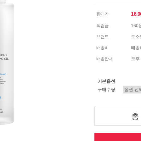
판매가
16,
적립금
160
브랜드
토소
배송비
배송비
배송안내
오후 
기본옵션
구매수량
총