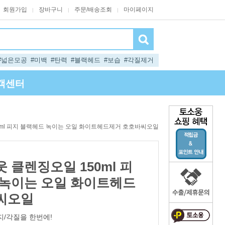
회원가입
장바구니
주문/배송조회
마이페이지
|
|
|
#넓은모공
#미백
#탄력
#블랙헤드
#보습
#각질제거
객센터
0ml 피지 블랙헤드 녹이는 오일 화이트헤드제거 호호바씨오일
 클렌징오일 150ml 피
 녹이는 오일 화이트헤드
씨오일
지/각질을 한번에!