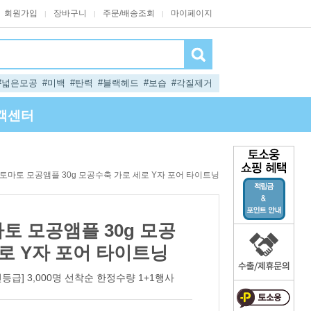
회원가입
장바구니
주문/배송조회
마이페이지
|
|
|
#넓은모공
#미백
#탄력
#블랙헤드
#보습
#각질제거
객센터
그린토마토 모공앰플 30g 모공수축 가로 세로 Y자 포어 타이트닝
마토 모공앰플 30g 모공
로 Y자 포어 타이트닝
린등급] 3,000명 선착순 한정수량 1+1행사