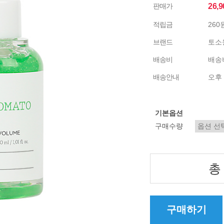
판매가
26,
적립금
260
브랜드
토소
배송비
배송비
배송안내
오후 
기본옵션
구매수량
총
구매하기