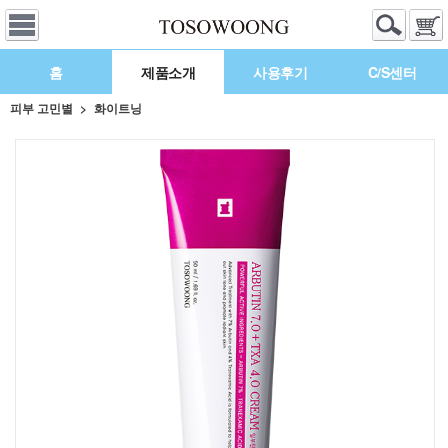
홈
제품소개
사용후기
C/S센터
피부 고민별
화이트닝