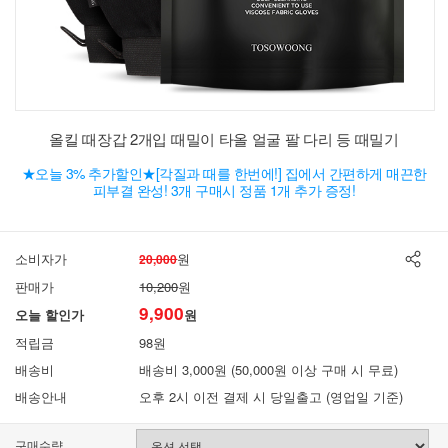
올킬 때장갑 2개입 때밀이 타올 얼굴 팔 다리 등 때밀기
★오늘 3% 추가할인★[각질과 때를 한번에!] 집에서 간편하게 매끈한
피부결 완성! 3개 구매시 정품 1개 추가 증정!
소비자가
원
20,000
판매가
10,200
원
9,900
오늘 할인가
원
적립금
98원
배송비
배송비 3,000원 (50,000원 이상 구매 시 무료)
배송안내
오후 2시 이전 결제 시 당일출고 (영업일 기준)
구매수량