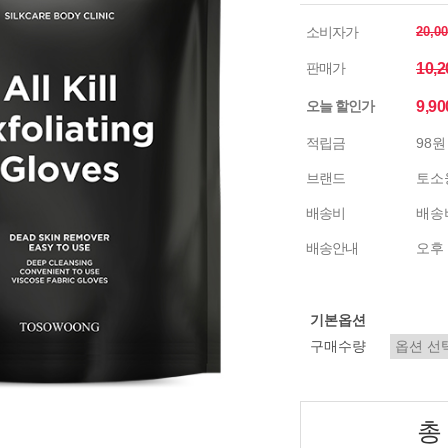
소비자가
20,0
판매가
10,
오늘 할인가
9,9
적립금
98원
브랜드
토소
배송비
배송비
배송안내
오후 
기본옵션
구매수량
총