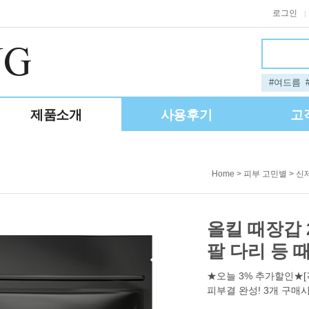
로그인
|
#여드름
제품소개
사용후기
고
>
>
Home
피부 고민별
신
올킬 때장갑 
팔 다리 등 
★오늘 3% 추가할인★[
피부결 완성! 3개 구매시