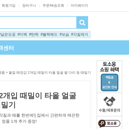
회원가입
장바구니
주문/배송조회
마이페이지
|
|
|
#넓은모공
#미백
#탄력
#블랙헤드
#보습
#각질제거
객센터
> 올킬 때장갑 2개입 때밀이 타올 얼굴 팔 다리 등 때밀기
제품
2개입 때밀이 타올 얼굴
때밀기
각질과 때를 한번에!] 집에서 간편하게 매끈한
 정품 1개 추가 증정!