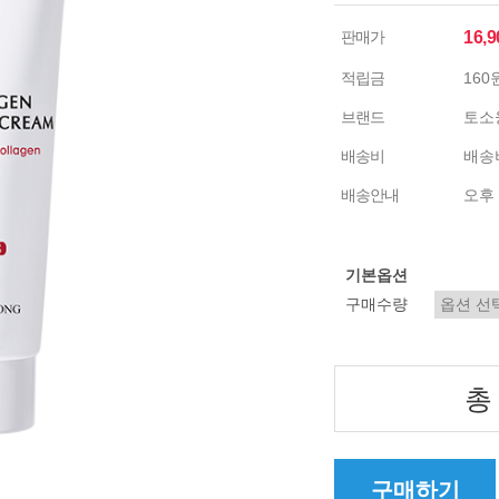
판매가
16,
적립금
160
브랜드
토소
배송비
배송비
배송안내
오후 
기본옵션
구매수량
총
구매하기