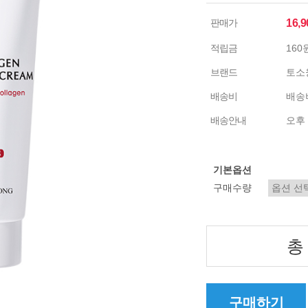
판매가
16,
적립금
160
브랜드
토소
배송비
배송비
배송안내
오후 
기본옵션
구매수량
총
구매하기