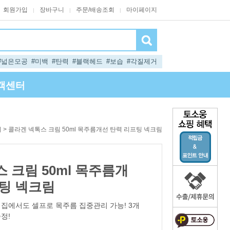
회원가입
장바구니
주문/배송조회
마이페이지
|
|
|
#넓은모공
#미백
#탄력
#블랙헤드
#보습
#각질제거
객센터
> 콜라겐 넥톡스 크림 50ml 목주름개선 탄력 리프팅 넥크림
기
 크림 50ml 목주름개
프팅 넥크림
젠 집에서도 셀프로 목주름 집중관리 가능! 3개
정!