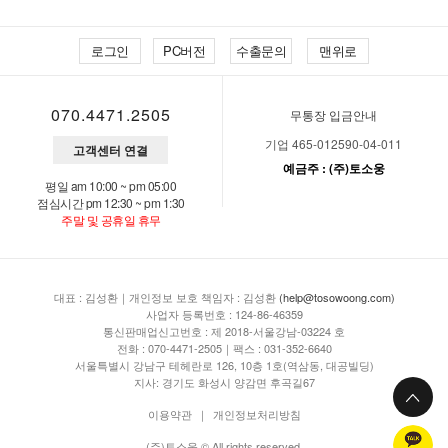
로그인
PC버전
수출문의
맨위로
070.4471.2505
무통장 입금안내
기업 465-012590-04-011
고객센터 연결
예금주 : (주)토소웅
평일 am 10:00 ~ pm 05:00
점심시간 pm 12:30 ~ pm 1:30
주말 및 공휴일 휴무
대표 : 김성환｜개인정보 보호 책임자 : 김성환
(help@tosowoong.com)
사업자 등록번호 : 124-86-46359
통신판매업신고번호 : 제 2018-서울강남-03224 호
전화 : 070-4471-2505｜팩스 : 031-352-6640
서울특별시 강남구 테헤란로 126, 10층 1호(역삼동, 대공빌딩)
지사: 경기도 화성시 양감면 후곡길67
이용약관
｜
개인정보처리방침
(주)토소웅 © All rights reserved.