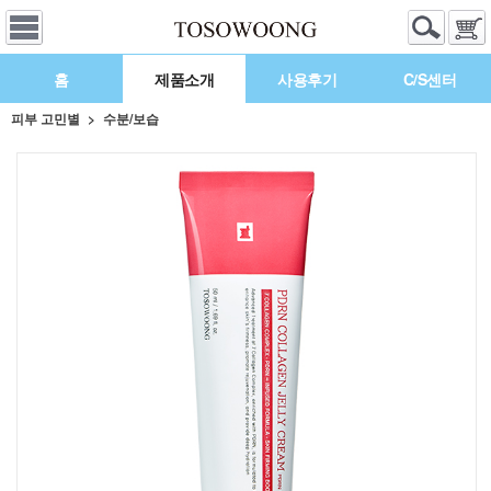
홈
제품소개
사용후기
C/S센터
피부 고민별
수분/보습