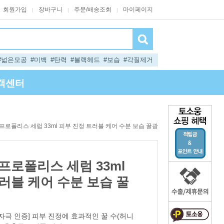
회원가입
장바구니
주문/배송조회
마이페이지
|
|
|
#넓은모공
#미백
#탄력
#블랙헤드
#보습
#각질제거
객센터
 프로폴리스 세럼 33ml 피부 진정 트러블 케어 수분 보습 꿀광
프로폴리스 세럼 33ml
러블 케어 수분 보습 꿀
무자극 인증] 피부 진정에 효과적인 꿀 수(허니