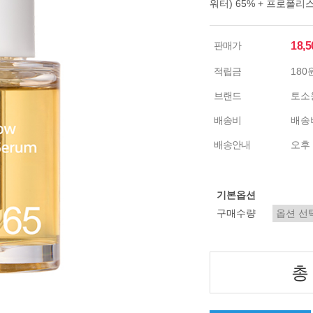
워터) 65% + 프로폴리
판매가
18,
적립금
180
브랜드
토소
배송비
배송비
배송안내
오후 
기본옵션
구매수량
총