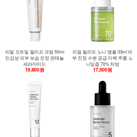
리얼 오트밀 릴리프 크림 50ml
리얼 릴리프 노니 앰플 33ml 피
민감성 피부 보습 진정 판테놀
부 진정 수분 공급 미백 주름 노
세라마이드
니잎즙 70% 처방
19,800원
17,500원