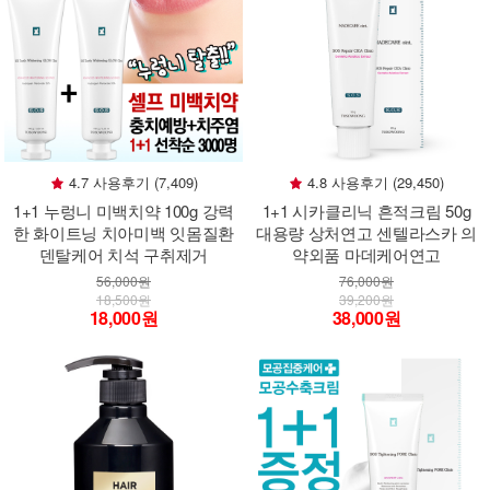
4.7 사용후기 (7,409)
4.8 사용후기 (29,450)
1+1 누렁니 미백치약 100g 강력
1+1 시카클리닉 흔적크림 50g
한 화이트닝 치아미백 잇몸질환
대용량 상처연고 센텔라스카 의
덴탈케어 치석 구취제거
약외품 마데케어연고
56,000원
76,000원
18,500원
39,200원
18,000원
38,000원