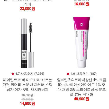
16,000원
케어
23,000원
4.7 사용후기 (7,356)
4.9 사용후기 (187)
헤어틴트 커버 마스카라 바르는
알부틴 7% 트라넥삼산 4% 크림
간편 흰머리 부분 새치커버 스틱
50ml 나이아신아마이드 1% 추
남자 여자 뿌리 새치커버제
가 처방 3종 브라이트닝 성분으
로 효능 극대화
38,000원
48,900원
15,400원
14,900원