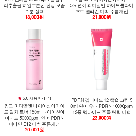
리추출물 히알루론산 진정 보습
5% 연어 피디알엔 하이드롤라이
수분 장벽
즈드 콜라겐 미백 주름개선
18,000원
21,000원
5.0 사용후기 (1)
PDRN 펩타이드 12 캡슐 크림 5
핑크 피디알엔 나이아신아마이
0ml 연어 유래 PDRN 10000ppm
드 밀키 토너 150ml 나이아신아
12종 펩타이드 주름 탄력 미백
23,000원
마이드 50000ppm 연어 PDRN
비타민 B12 미백 주름개선
20,000원