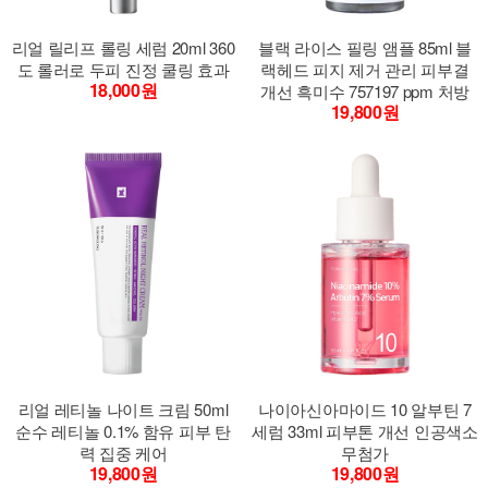
리얼 릴리프 롤링 세럼 20ml 360
블랙 라이스 필링 앰플 85ml 블
도 롤러로 두피 진정 쿨링 효과
랙헤드 피지 제거 관리 피부결
18,000원
개선 흑미수 757197 ppm 처방
19,800원
리얼 레티놀 나이트 크림 50ml
나이아신아마이드 10 알부틴 7
순수 레티놀 0.1% 함유 피부 탄
세럼 33ml 피부톤 개선 인공색소
력 집중 케어
무첨가
19,800원
19,800원