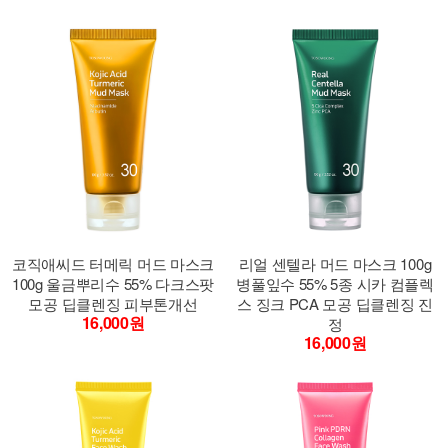
코직애씨드 터메릭 머드 마스크
리얼 센텔라 머드 마스크 100g
100g 울금뿌리수 55% 다크스팟
병풀잎수 55% 5종 시카 컴플렉
모공 딥클렌징 피부톤개선
스 징크 PCA 모공 딥클렌징 진
16,000원
정
16,000원