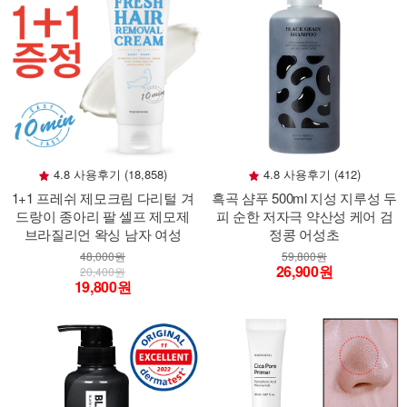
4.8 사용후기 (18,858)
4.8 사용후기 (412)
1+1 프레쉬 제모크림 다리털 겨
흑곡 샴푸 500ml 지성 지루성 두
드랑이 종아리 팔 셀프 제모제
피 순한 저자극 약산성 케어 검
브라질리언 왁싱 남자 여성
정콩 어성초
48,000원
59,800원
26,900원
20,400원
19,800원