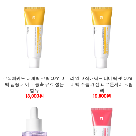
코직애씨드 터메릭 크림 50ml 미
리얼 코직애씨드 터메릭 핏 50ml
백 집중 케어 고농축 유효 성분
미백 주름 개선 피부톤케어 크림
함유
팩
18,000원
19,800원