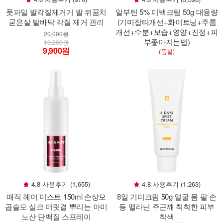
풋파일 발각질제거기 발 뒤꿈치
알부틴 5% 미백크림 50g 대용량
굳은살 발바닥 각질 제거 관리
(기미잡티개선+화이트닝+주름
개선+수분+보습+영양+진정+피
20,000원
부좋아지는법)
10,200원
9,900원
(품절)
4.8 사용후기 (1,655)
4.8 사용후기 (1,263)
매직 헤어 미스트 150ml 손상모
8일 기미크림 50g 얼굴 몸 팔 손
곱슬모 실크 머릿결 뿌리는 아미
등 멜라닌 주근깨 칙칙한 피부
노산 단백질 스프레이
착색