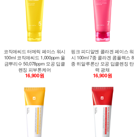
코직애씨드 터메릭 페이스 워시
핑크 피디알엔 콜라겐 페이스 워
100ml 코직애씨드 1,000ppm 울
시 100ml 7종 콜라겐 콤플렉스 8
금뿌리수 50,078ppm 모공 딥클
종 히알루론산 모공 딥클렌징 탄
렌징 피부톤케어
력 광채
16,900원
16,900원