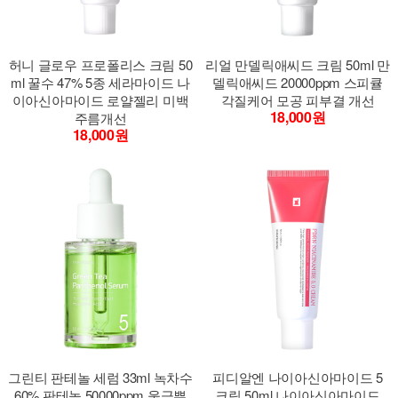
허니 글로우 프로폴리스 크림 50
리얼 만델릭애씨드 크림 50ml 만
ml 꿀수 47% 5종 세라마이드 나
델릭애씨드 20000ppm 스피큘
이아신아마이드 로얄젤리 미백
각질케어 모공 피부결 개선
18,000원
주름개선
18,000원
그린티 판테놀 세럼 33ml 녹차수
피디알엔 나이아신아마이드 5
60% 판테놀 50000ppm 울금뿌
크림 50ml 나이아신아마이드