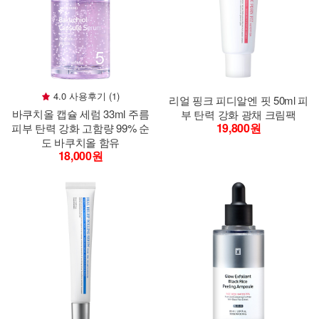
4.0 사용후기 (1)
리얼 핑크 피디알엔 핏 50ml 피
바쿠치올 캡슐 세럼 33ml 주름
부 탄력 강화 광채 크림팩
19,800원
피부 탄력 강화 고함량 99% 순
도 바쿠치올 함유
18,000원