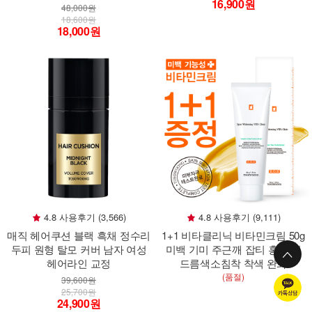
16,900원
48,000원
18,600원
18,000원
4.8 사용후기 (3,566)
4.8 사용후기 (9,111)
매직 헤어쿠션 블랙 흑채 정수리
1+1 비타클리닉 비타민크림 50g
두피 원형 탈모 커버 남자 여성
미백 기미 주근깨 잡티 홍조 여
헤어라인 교정
드름색소침착 착색 완화
(품절)
39,600원
25,700원
24,900원