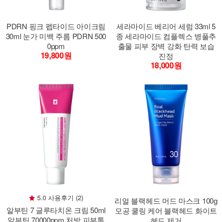
PDRN 핑크 펩타이드 아이크림
세라마이드 베리어 세럼 33ml 5
30ml 눈가 미백 주름 PDRN 500
종 세라마이드 컴플렉스 병풀추
0ppm
출물 피부 장벽 강화 탄력 보습
19,800원
진정
18,000원
5.0 사용후기 (2)
리얼 블랙헤드 머드 마스크 100g
알부틴 7 글루타치온 크림 50ml
모공 쿨링 케어 블랙헤드 화이트
알부틴 70000ppm 처방 피부톤
헤드 제거