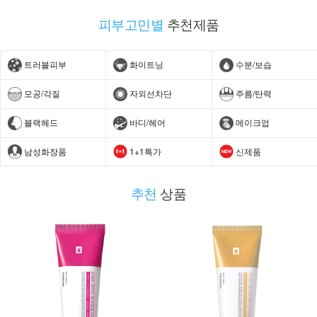
피부고민별
추천제품
트러블피부
화이트닝
수분/보습
모공/각질
자외선차단
주름/탄력
블랙헤드
바디/헤어
메이크업
남성화장품
1+1특가
신제품
추천
상품