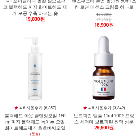
1+1 포어클리닉 올킬 필오프팩
맨즈부스터 톤업 올인원 50ml 스
코 블랙헤드 피지 화이트헤드 제
킨 로션 에센스 크림을 하나로
거 모공 수축 바르는 숯
48,000원
19,800원
17,400원
16,900원
4.8 사용후기 (8,357)
4.8 사용후기 (3,842)
블랙헤드 아웃 클렌징오일 150
보르피린 앰플 11ml 100%프랑
ml 피지 블랙헤드 녹이는 오일
스 세더마 보르피린 원액 성분
29,900원
화이트헤드제거 호호바씨오일
(품절)