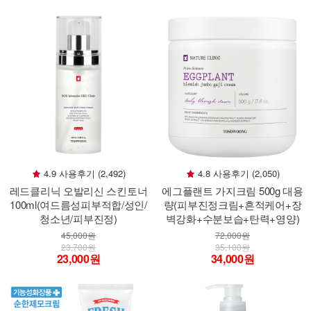
4.9 사용후기 (2,492)
4.8 사용후기 (2,050)
레드클리닉 오발리신 스킨토너
에그플랜트 가지크림 500g 대용
100ml(여드름성피부적합/성인/
량(피부진정크림+흔적케어+장
청소년/피부진정)
벽강화+수분보습+탄력+영양)
45,000원
72,000원
23,700원
35,100원
23,000원
34,000원