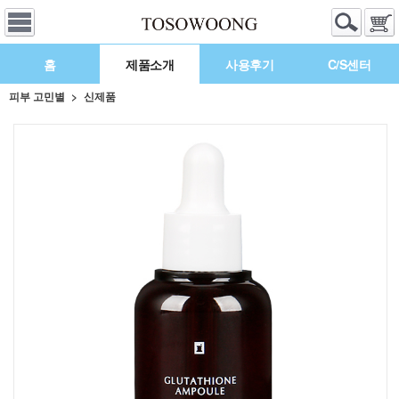
홈
제품소개
사용후기
C/S센터
피부 고민별
신제품