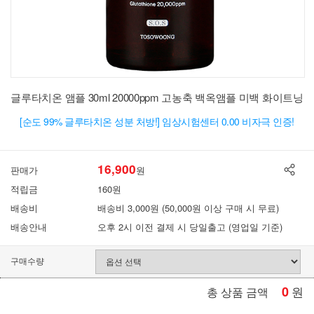
글루타치온 앰플 30ml 20000ppm 고농축 백옥앰플 미백 화이트닝
[순도 99% 글루타치온 성분 처방!] 임상시험센터 0.00 비자극 인증!
16,900
판매가
원
적립금
160원
배송비
배송비 3,000원 (50,000원 이상 구매 시 무료)
배송안내
오후 2시 이전 결제 시 당일출고 (영업일 기준)
구매수량
0
원
총 상품 금액